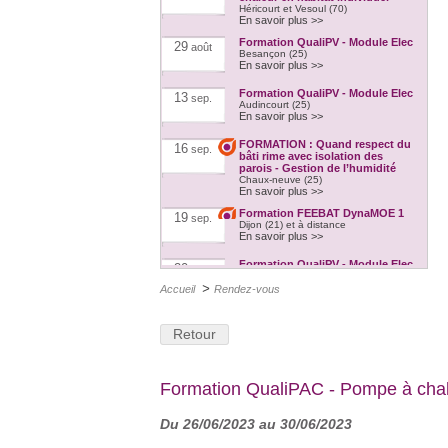
Héricourt et Vesoul (70)
En savoir plus >>
Formation QualiPV - Module Elec
29
août
Besançon (25)
En savoir plus >>
Formation QualiPV - Module Elec
13
sep.
Audincourt (25)
En savoir plus >>
FORMATION : Quand respect du
16
sep.
bâti rime avec isolation des
parois - Gestion de l’humidité
Chaux-neuve (25)
En savoir plus >>
Formation FEEBAT DynaMOE 1
19
sep.
Dijon (21) et à distance
En savoir plus >>
Formation QualiPV - Module Elec
20
sep.
Auxerre (89)
>
En savoir plus >>
Accueil
Rendez-vous
Formation : les clés de
21
sep.
l’accompagnement d’une
Retour
rénovation énergétique en
copropriété
Dole (39)
En savoir plus >>
Formation QualiPAC - Pompe à chale
FORMATION : La rénovation
23
sep.
énergétique à la lumière de
l’histoire : enjeux
Du 26/06/2023 au 30/06/2023
Porrentruy (SUISSE)
En savoir plus >>