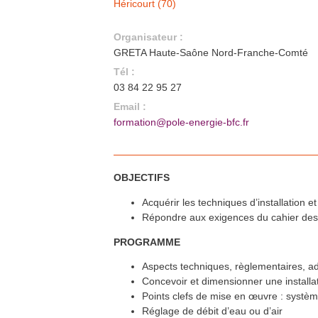
Héricourt (70)
1ère rencontre régionale - Le
29
sep.
réemploi dans le bâtiment
Besançon (25)
Organisateur :
En savoir plus >>
GRETA Haute-Saône Nord-Franche-Comté
Formation FEEBAT RENOVE
3
oct.
Héricourt (70)
En savoir plus >>
Tél :
03 84 22 95 27
Formation QualiPV - Module Bât
4
oct.
Aundicourt (25)
Email :
En savoir plus >>
formation@pole-energie-bfc.fr
FORMATION : Enduit chaux -
7
oct.
chanvre : découverte des
matériaux biosourcés
Nancray (25)
En savoir plus >>
Formation FEEBAT RENOVE
OBJECTIFS
10
oct.
Besançon (25)
En savoir plus >>
Acquérir les techniques d’installation
Formation QualiPAC - Pompe à
10
oct.
Répondre aux exigences du cahier des
chaleur en habitat individuel
Dijon (21)
En savoir plus >>
PROGRAMME
Formation FEEBAT RENOVE
11
oct.
Nevers (58)
Aspects techniques, règlementaires, ad
En savoir plus >>
Concevoir et dimensionner une installa
Formation QualiBOIS Module Air
12
oct.
Points clefs de mise en œuvre : systèm
Héricourt (70)
En savoir plus >>
Réglage de débit d’eau ou d’air