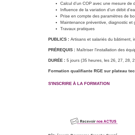
Formation : Devenir
Calcul d’un COP avec une mesure de dé
13
oct.
Accompagnateur Bâtiments
Influence de la variation d’un débit d
Durables Bourgogne-Franche-
Comté
Prise en compte des paramètres de bon 
Les Planches-Près-Arbois (39)
En savoir plus >>
Maintenance préventive, diagnostic et
RE2020 et conception bas
13
oct.
Travaux pratiques
carbone biosourcée
Dijon (21)
En savoir plus >>
PUBLICS :
Artisans et salariés du bâtiment, 
Formation FEEBAT DynaMOE 1
21
oct.
Héricourt (70) et à distance
PRÉREQUIS :
Maîtriser l'installation des éq
En savoir plus >>
Formation FEEBAT RENOVE
DURÉE :
5 jours (35 heures, les 26, 27, 28, 2
25
oct.
Dijon (21)
En savoir plus >>
Formation qualifiante RGE sur plateau te
Formation QualiPAC - Pompe à
27
oct.
chaleur en habitat individuel
Héricourt et Vesoul (70)
S'INSCRIRE À LA FORMATION
En savoir plus >>
Formation QualiPV - Module Elec
8
nov.
Audincourt (25)
En savoir plus >>
L'Atelier Pratique des Savoirs
8
nov.
Dijon (21)
En savoir plus >>
Formation QualiPAC - Pompe à
21
nov.
chaleur en habitat individuel
Dijon (21)
En savoir plus >>