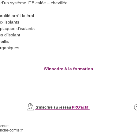
s d’un système ITE calée – chevillée
ofilé arrêt latéral
x isolants
 plaques d’isolants
s d’isolant
illis
organiques
S'inscrire à la formation
icourt
nche-comte.fr