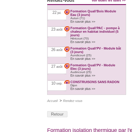
Rendez-vous
Voir toutes les dates >>
Formation Quali'Bois Module
22
jui.
Eau (3 jours)
Autun (71)
En savoir plus >>
Formation Quali'PAC - pompe à
23
août
chaleur en habitat individuel (5
jours)
Héricourt (70)
En savoir plus >>
Formation Quali'PV - Module bât
26
août
(3 jours)
Aundicourt (25)
En savoir plus >>
Formation Quali'PV - Module
27
août
Elec (3 jours)
Audincourt (25)
En savoir plus >>
CONSTRUISONS SANS RADON
10
sep.
Dijon
En savoir plus >>
Formation FEEBAT module
11
sep.
>
RENOVE (3 jours)
Accueil
Rendez-vous
NEVERS (58)
En savoir plus >>
Retour
Formation humidité dans les
15
oct.
parois
Maison des énergies - Rue Paul Vinot
70400 Héricourt
En savoir plus >>
Formation isolation thermique par l'e