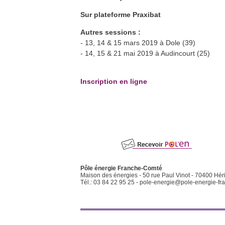
chaleur en habitat individuel (5
jours)
Héricourt (70) et Vesoul (70)
Sur plateforme Praxibat
En savoir plus >>
Autres sessions :
- 13, 14 & 15 mars 2019 à Dole (39)
- 14, 15 & 21 mai 2019 à Audincourt (25)
Inscription en ligne
Pôle énergie Franche-Comté
Maison des énergies - 50 rue Paul Vinot - 70400 Hér
Tél.: 03 84 22 95 25 -
pole-energie@pole-energie-fra