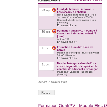
Rendez-vous
Voir toutes les dates >>
Lundi du bâtiment innovant -
23
sep.
Les réseaux de chaleur
Rdv devant la chaufferie bois - Rue
Jacques Chaban-Delmas 70400
Héricourt (A côté de la caserne des
pompiers)
En savoir plus >>
Formation Quali'PAC - Pompe à
30
sep.
chaleur en habitat individuel (5
jours)
Autun (71)
En savoir plus >>
Formation humidité dans les
15
oct.
parois
Maison des énergies - Rue Paul Vinot
70400 Héricourt
En savoir plus >>
Des déchets qui valent de l'or -
15
oct.
visite-diagnostic réemploi sur le
chantier de l'Arsenal à Besançon
Place saint Jacques - Besançon
(Arsenal)
En savoir plus >>
>
Accueil
Rendez-vous
Formation Quali'PAC - Pompe à
21
oct.
chaleur en habitat individuel (5
jours)
Héricourt (70) et Vesoul (70)
Retour
En savoir plus >>
Formation Quali'PAC - Pompe à
18
nov.
chaleur en habitat individuel (5
Formation Quali'PV - Module Elec (3
jours)