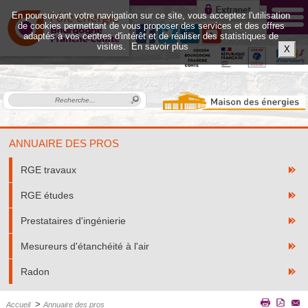
En poursuivant votre navigation sur ce site, vous acceptez l'utilisation
de cookies permettant de vous proposer des services et des offres
adaptés à vos centres d'intérêt et de réaliser des statistiques de
visites.
En savoir plus
X
ANNUAIRE DES PROS
RGE travaux
RGE études
Prestataires d'ingénierie
Mesureurs d'étanchéité à l'air
Radon
>
Accueil
Annuaire des pros