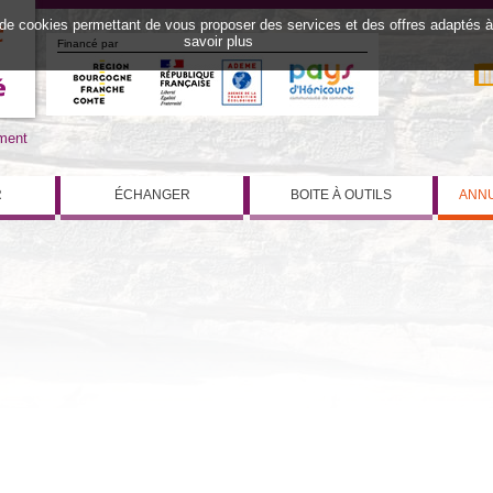
 de cookies permettant de vous proposer des services et des offres adaptés à v
savoir plus
Financé par
iment
R
ÉCHANGER
BOITE À OUTILS
ANNU