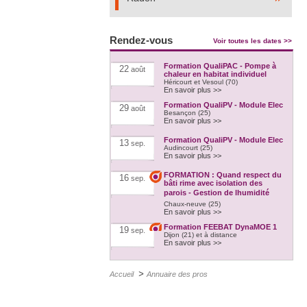
Rendez-vous
Voir toutes les dates >>
Formation QualiPAC - Pompe à
22
août
chaleur en habitat individuel
Héricourt et Vesoul (70)
En savoir plus >>
Formation QualiPV - Module Elec
29
août
Besançon (25)
En savoir plus >>
Formation QualiPV - Module Elec
13
sep.
Audincourt (25)
En savoir plus >>
FORMATION : Quand respect du
16
sep.
bâti rime avec isolation des
parois - Gestion de lhumidité
Chaux-neuve (25)
En savoir plus >>
Formation FEEBAT DynaMOE 1
19
sep.
Dijon (21) et à distance
En savoir plus >>
Formation QualiPV - Module Elec
20
sep.
Auxerre (89)
>
Accueil
Annuaire des pros
En savoir plus >>
Formation : les clés de
21
sep.
laccompagnement dune