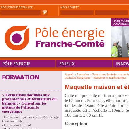
RECHERCHE DETAILLEE
MON COMPTE
Accueil
>
Formation
>
Formations destinées aux profes
l'efficacité énergétique
>
Maquettes et matériauthèque
Maquette maison et éta
>
Formations destinées aux
Cette maquette de maison a pour vo
professionnels et formateurs du
le bâtiment. Pour cela, elle montre u
bâtiment - Conseil sur les
faibles de l’étanchéité à l’air et u
métiers de l'efficacité
maquette est à l’échelle 1/10ème. S
énergétique
100 cm L x 60 cm H.
•
Formations organisées par le Pôle énergie
Franche-Comté
Conception
•
Formations FEE Bat