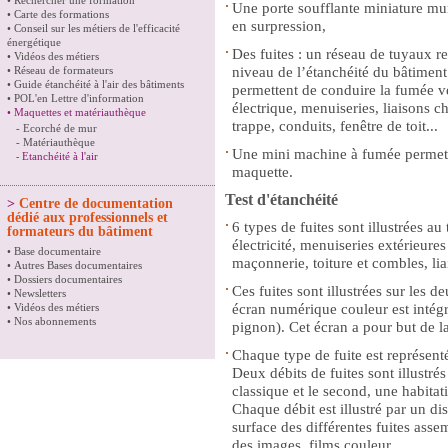
•
Rechercher une formation
Une porte soufflante miniature mun
•
Carte des formations
en surpression,
•
Conseil sur les métiers de l'efficacité
énergétique
Des fuites : un réseau de tuyaux rel
•
Vidéos des métiers
•
Réseau de formateurs
niveau de l’étanchéité du bâtiment
•
Guide étanchéité à l'air des bâtiments
permettent de conduire la fumée ver
•
POL'en Lettre d'information
électrique, menuiseries, liaisons c
•
Maquettes et matériauthèque
trappe, conduits, fenêtre de toit...
-
Ecorché de mur
-
Matériauthèque
Une mini machine à fumée permet de
Etanchéité à l'air
-
maquette.
Test d'étanchéité
>
Centre de documentation
dédié aux professionnels et
6 types de fuites sont illustrées au
formateurs du bâtiment
électricité, menuiseries extérieures
•
Base documentaire
maçonnerie, toiture et combles, li
•
Autres Bases documentaires
•
Dossiers documentaires
Ces fuites sont illustrées sur les 
•
Newsletters
•
Vidéos des métiers
écran numérique couleur est intég
•
Nos abonnements
pignon). Cet écran a pour but de l
Chaque type de fuite est représenté
Deux débits de fuites sont illustrés
classique et le second, une habitatio
Chaque débit est illustré par un d
surface des différentes fuites ass
des images, films couleur.