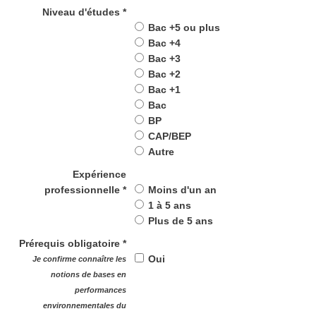
Niveau d'études *
Bac +5 ou plus
Bac +4
Bac +3
Bac +2
Bac +1
Bac
BP
CAP/BEP
Autre
Expérience
professionnelle *
Moins d'un an
1 à 5 ans
Plus de 5 ans
Prérequis obligatoire *
Oui
Je confirme connaître les
notions de bases en
performances
environnementales du