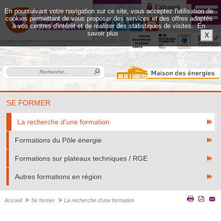
En poursuivant votre navigation sur ce site, vous acceptez l'utilisation de
cookies permettant de vous proposer des services et des offres adaptés
à vos centres d'intérêt et de réaliser des statistiques de visites.
En
savoir plus
X
SE FORMER
La recherche d'une formation
Formations du Pôle énergie
Formations sur plateaux techniques / RGE
Autres formations en région
>
>
Accueil
Se former
La recherche d'une formation