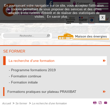
En poursuivant votre navigation sur ce site, vous acceptez l'utilisation
de cookies permettant de vous proposer des services et des offres
adaptés à vos centres d'intérêt et de réaliser des statistiques de
visites.
En savoir plus
X
SE FORMER
La recherche d'une formation
Programme formations 2019
Formation continue
Formation initiale
Formations pratiques sur plateau PRAXIBAT
>
>
Accueil
Se former
La recherche d'une formation