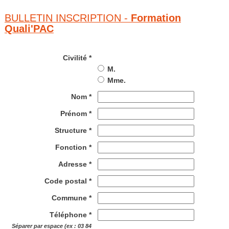
BULLETIN INSCRIPTION -
Formation
Quali'PAC
Civilité *
M.
Mme.
Nom *
Prénom *
Structure *
Fonction *
Adresse *
Code postal *
Commune *
Téléphone *
Séparer par espace (ex : 03 84