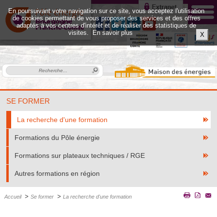
En poursuivant votre navigation sur ce site, vous acceptez l'utilisation
de cookies permettant de vous proposer des services et des offres
adaptés à vos centres d'intérêt et de réaliser des statistiques de
visites.
En savoir plus
X
SE FORMER
La recherche d'une formation
Formations du Pôle énergie
Formations sur plateaux techniques / RGE
Autres formations en région
>
>
Accueil
Se former
La recherche d'une formation