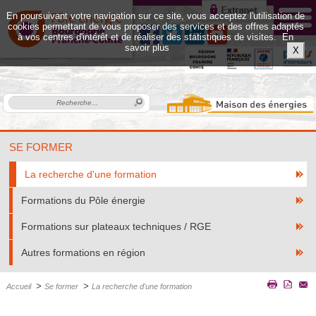
En poursuivant votre navigation sur ce site, vous acceptez l'utilisation de
cookies permettant de vous proposer des services et des offres adaptés
à vos centres d'intérêt et de réaliser des statistiques de visites.
En
savoir plus
X
SE FORMER
La recherche d'une formation
Formations du Pôle énergie
Formations sur plateaux techniques / RGE
Autres formations en région
>
>
Accueil
Se former
La recherche d'une formation