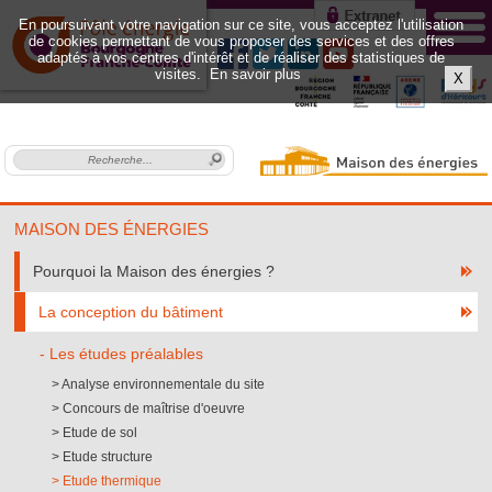
En poursuivant votre navigation sur ce site, vous acceptez l'utilisation
de cookies permettant de vous proposer des services et des offres
adaptés à vos centres d'intérêt et de réaliser des statistiques de
visites.
En savoir plus
X
MAISON DES ÉNERGIES
Pourquoi la Maison des énergies ?
La conception du bâtiment
Les études préalables
Analyse environnementale du site
Concours de maîtrise d'oeuvre
Etude de sol
Etude structure
Etude thermique