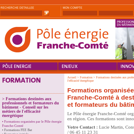
RECHERCHE DETAILLEE
MON COMPTE
Accueil
>
Formation
>
Formations destinées aux profes
l'efficacité énergétique
Formations organisées
Franche-Comté à dest
>
Formations destinées aux
professionnels et formateurs du
et formateurs du bâti
bâtiment - Conseil sur les
métiers de l'efficacité
Le Pôle énergie Franche-Comté orga
énergétique
en région. Ces formations sont inno
•
Formations organisées par le Pôle énergie
Franche-Comté
Votre Contact :
Lucie Martin, Cons
•
Formations FEE Bat
/ 06 45 11 23 31