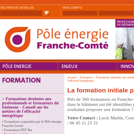
RECHERCHE DETAILLEE
MON COMPTE
Accueil
>
Formation
>
Formations destinées aux profes
l'efficacité énergétique
La formation initiale p
>
Formations destinées aux
Près de 300 formations en Franche-C
professionnels et formateurs du
dans le bâtiment ont été identifiées
bâtiment - Conseil sur les
souhaitez proposer une formation ?
métiers de l'efficacité
énergétique
Votre Contact :
Lucie Martin, Cons
•
Formations organisées par le Pôle énergie
/ 06 45 11 23 31
Franche-Comté
•
Formations FEE Bat