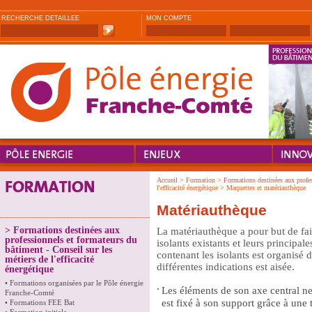
RECHERCHE DETAILLEE
MON COMPTE
Accueil
>
Formation
>
Formations destinées aux profes
l'efficacité énergétique
>
Maquettes et matériauthèque
Matériauthèque
>
Formations destinées aux
La matériauthèque a pour but de fai
professionnels et formateurs du
isolants existants et leurs principal
bâtiment - Conseil sur les
contenant les isolants est organisé d
métiers de l'efficacité
différentes indications est aisée.
énergétique
•
Formations organisées par le Pôle énergie
Les éléments de son axe central 
Franche-Comté
est fixé à son support grâce à une t
•
Formations FEE Bat