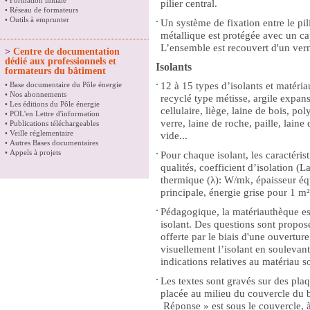
•
Formation initiale
pilier central.
•
Réseau de formateurs
•
Outils à emprunter
Un système de fixation entre le pili
métallique est protégée avec un c
L’ensemble est recouvert d'un vern
>
Centre de documentation
dédié aux professionnels et
Isolants
formateurs du bâtiment
•
Base documentaire du Pôle énergie
12 à 15 types d’isolants et matéria
•
Nos abonnements
recyclé type métisse, argile expans
•
Les éditions du Pôle énergie
cellulaire, liège, laine de bois, po
•
POL'en Lettre d'information
verre, laine de roche, paille, laine
•
Publications téléchargeables
•
Veille réglementaire
vide...
•
Autres Bases documentaires
•
Appels à projets
Pour chaque isolant, les caractérist
qualités, coefficient d’isolation (
thermique (λ): W/mk, épaisseur équ
principale, énergie grise pour 1 
Pédagogique, la matériauthèque e
isolant. Des questions sont proposée
offerte par le biais d'une ouverture
visuellement l’isolant en soulevant
indications relatives au matériau 
Les textes sont gravés sur des pla
placée au milieu du couvercle du bo
Réponse » est sous le couvercle, 