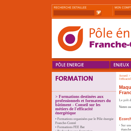
RECHERCHE DETAILLEE
MON COMP
Accueil
l'efficacit
Maque
Fran
>
Formations destinées aux
Le prêt 
professionnels et formateurs du
bâtiment - Conseil sur les
Votre co
métiers de l'efficacité
énergétique
Ecorc
•
Formations organisées par le Pôle énergie
Franche-Comté
Sur une
•
Formations FEE Bat
étanche