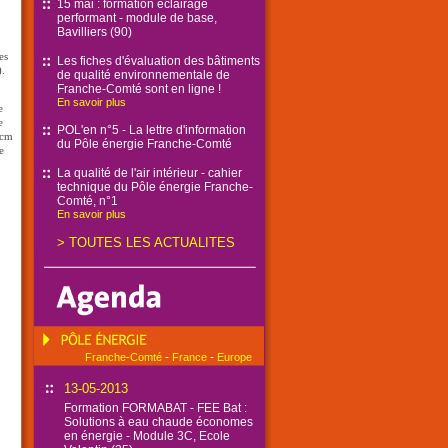
15 mai : formation éclairage
performant - module de base,
Bavilliers (90)
es
Les fiches d'évaluation des bâtiments
).
de qualité environnementale de
Franche-Comté sont en ligne !
En savoir plus
e
e
POL'en n°5 - La lettre d'information
 cm
du Pôle énergie Franche-Comté
e
La qualité de l'air intérieur - cahier
technique du Pôle énergie Franche-
Comté, n°1
En savoir plus
>
TOUTES LES ACTUALITES
-
-
Franche-Comté
France
Europe
13-05-2013
Formation FORMABAT - FEE Bat :
Solutions à eau chaude économes
en énergie - Module 3C, Ecole