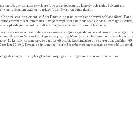
utre moitié, une isolation extérieure (une seule épaisseur de laine de bois rigide (15 cm) par
) + un revêtement extérieur bardage (bois, Eternit ou équivalent).
d’origine sera initialement isolé par l’intérieur par un complexe polystyrène/placo (6cm). Dans l
lutions seront mis en œuvre des films pare vapeur et pare pluie (dans le cas du bardage extérieur
e bois pliable permettant de mettre la maquette à hauteur d’homme (variante)
ériaux choisis seront de préférence naturels, d’origine végétale, ou seront issus du recyclage. Un
n devra être trouvée pour faire figurer un parpaing béton (mur ancien) tout en limitant le poids d
ette (15 kg maxi comme précisé dans les objectifs). Les dimensions ne devront pas excéder : 60
 cm L x 60 cm l. Niveau de finition : cet écorché représentera un morceau de mur réel à l’échell
llage des maquettes en plexiglas, un marquage en lettrage noir décrivant les matériaux