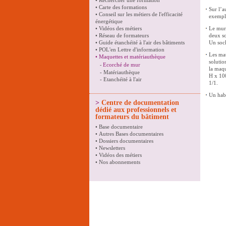
•
Rechercher une formation
•
Carte des formations
Sur l’a
•
Conseil sur les métiers de l'efficacité
exemple
énergétique
•
Vidéos des métiers
Le mur 
•
Réseau de formateurs
deux so
•
Guide étanchéité à l'air des bâtiments
Un socl
•
POL'en Lettre d'information
Les mat
•
Maquettes et matériauthèque
solutio
Ecorché de mur
-
la maqu
-
Matériauthèque
H x 100
-
Etanchéité à l'air
1/1.
Un habi
>
Centre de documentation
dédié aux professionnels et
formateurs du bâtiment
•
Base documentaire
•
Autres Bases documentaires
•
Dossiers documentaires
•
Newsletters
•
Vidéos des métiers
•
Nos abonnements