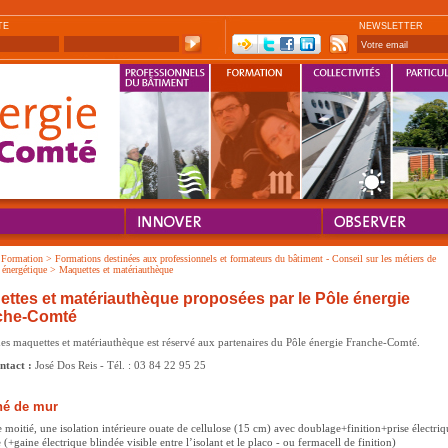
TE
NEWSLETTER
>
Formation
>
Formations destinées aux professionnels et formateurs du bâtiment - Conseil sur les métiers de
é énergétique
>
Maquettes et matériauthèque
ttes et matériauthèque proposées par le Pôle énergie
che-Comté
des maquettes et matériauthèque est réservé aux partenaires du Pôle énergie Franche-Comté.
ntact :
José Dos Reis - Tél. : 03 84 22 95 25
hé de mur
 moitié, une isolation intérieure ouate de cellulose (15 cm) avec doublage+finition+prise électriq
 (+gaine électrique blindée visible entre l’isolant et le placo - ou fermacell de finition)