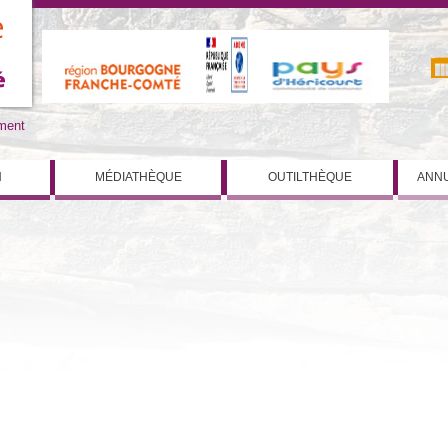
iment
N
MÉDIATHÈQUE
OUTILTHÈQUE
ANNU