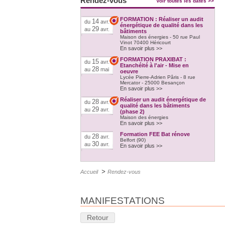
Rendez-vous
Voir toutes les dates >>
FORMATION : Réaliser un audit
14
du
avr.
énergétique de qualité dans les
29
au
avr.
bâtiments
Maison des énergies - 50 rue Paul
Vinot 70400 Héricourt
En savoir plus >>
FORMATION PRAXIBAT :
15
du
avr.
Etanchéité à l'air - Mise en
28
au
mai
oeuvre
Lycée Pierre-Adrien Pâris - 8 rue
Mercator - 25000 Besançon
En savoir plus >>
Réaliser un audit énergétique de
28
du
avr.
qualité dans les bâtiments
29
au
avr.
(phase 2)
Maison des énergies
En savoir plus >>
Formation FEE Bat rénove
28
du
avr.
Belfort (90)
30
au
avr.
En savoir plus >>
>
Accueil
Rendez-vous
MANIFESTATIONS
Retour