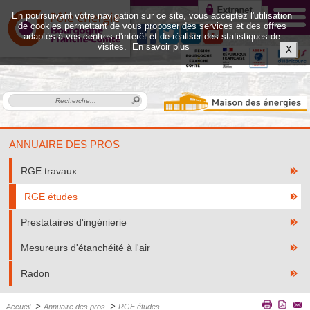
En poursuivant votre navigation sur ce site, vous acceptez l'utilisation
de cookies permettant de vous proposer des services et des offres
adaptés à vos centres d'intérêt et de réaliser des statistiques de
visites.
En savoir plus
X
ANNUAIRE DES PROS
RGE travaux
RGE études
Prestataires d'ingénierie
Mesureurs d'étanchéité à l'air
Radon
>
>
Accueil
Annuaire des pros
RGE études