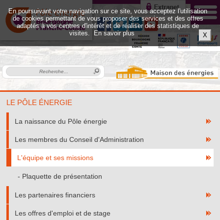
En poursuivant votre navigation sur ce site, vous acceptez l'utilisation
de cookies permettant de vous proposer des services et des offres
adaptés à vos centres d'intérêt et de réaliser des statistiques de
visites.
En savoir plus
X
LE PÔLE ÉNERGIE
La naissance du Pôle énergie
Les membres du Conseil d'Administration
L'équipe et ses missions
Plaquette de présentation
Les partenaires financiers
Les offres d'emploi et de stage