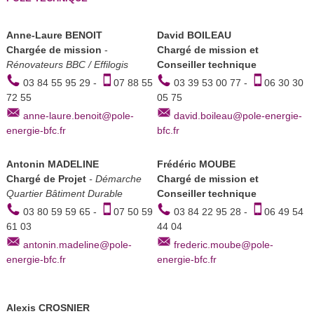
Anne-Laure BENOIT
David BOILEAU
Chargée de mission
-
Chargé de mission et
Rénovateurs BBC / Effilogis
Conseiller technique
03 84 55 95 29 -
07 88 55
03 39 53 00 77 -
06 30 30
72 55
05 75
anne-laure.benoit@pole-
david.boileau@pole-energie-
energie-bfc.fr
bfc.fr
Antonin MADELINE
Frédéric MOUBE
Chargé de Projet
- Démarche
Chargé de mission et
Quartier Bâtiment Durable
Conseiller technique
03 80 59 59 65 -
07 50 59
03 84 22 95 28 -
06 49 54
61 03
44 04
antonin.madeline@pole-
frederic.moube@pole-
energie-bfc.fr
energie-bfc.fr
Alexis CROSNIER