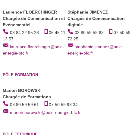
Laurence FLOERCHINGER
Stéphanie JIMENEZ
Chargée de Communication et
Chargée de Communication
Evénementiel
digitale
03 84 22 95 26 -
06 45 11
03 80 59 59 63 -
07 50 59
13 57
72 25
laurence.floerchinger@pole-
stephanie.jimenez@pole-
energie-bfc.fr
energie-bfc.fr
PÔLE FORMATION
Marion BOROWSKI
Chargée de Formations
03 80 59 59 61 -
07 50 59 93 34
marion.borowski@pole-energie-bfc.fr
PÔLE TECHNIQUE