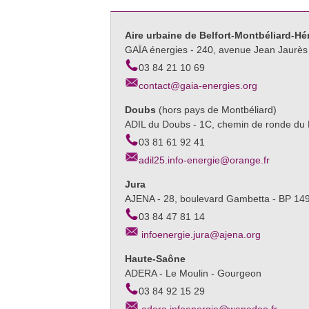
Aire urbaine de Belfort-Montbéliard-Hé
GAÏA énergies - 240, avenue Jean Jaurès 
03 84 21 10 69
contact@gaia-energies.org
Doubs
(hors pays de Montbéliard)
ADIL du Doubs - 1C, chemin de ronde du 
03 81 61 92 41
adil25.info-energie@orange.fr
Jura
AJENA - 28, boulevard Gambetta - BP 149
03 84 47 81 14
infoenergie.jura@ajena.org
Haute-Saône
ADERA - Le Moulin - Gourgeon
03 84 92 15 29
adera.infoenergie@wanadoo.fr