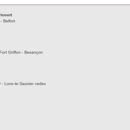
ricourt
- Belfort
Fort Griffon - Besançon
 - Lons-le-Saunier cedex