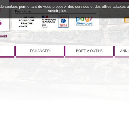
 de cookies permettant de vous proposer des services et des offres adaptés à v
savoir plus
Financé par
iment
R
ÉCHANGER
BOITE À OUTILS
ANNU