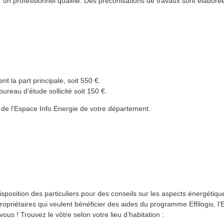
r un professionnel qualifié. Des préconisations de travaux sont élabor
 la part principale, soit 550 €.
bureau d'étude sollicité soit 150 €.
er de l'Espace Info Energie de votre département.
sposition des particuliers pour des conseils sur les aspects énergétiqu
ropriétaires qui veulent bénéficier des aides du programme Effilogis, l'
ous ! Trouvez le vôtre selon votre lieu d’habitation :