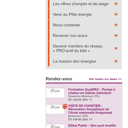
Les offres d'emploi et de stage
Venir au Pôle énergie
Nous contacter
Recevoir nos actus
Devenir membre du réseau
« PRO'actif du bâti »
La maison des énergies
Rendez-vous
Voir toutes les dates >>
Formation QualiPAC - Pompe à
28
juin
chaleur en habitat individuel
Vesoul et Héricourt (70)
En savoir plus >>
VISITE DE CHANTIER :
28
juin
Rénovation énergétique de
l'école maternelle Kergomard
Besançon (25)
En savoir plus >>
Débat Public : Vers quel modèle
28
juin