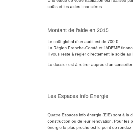
Une étude de votre habitation est réalisée pa
Formation QualiPV - Module Elec
8
nov.
coûts et les aides financières.
Audincourt (25)
En savoir plus >>
Formation QualiPV - Module Elec
29
nov.
Auxerre (89)
En savoir plus >>
Montant de l'aide en 2015
Formation QualiPV - Module Bât
6
déc.
Aundicourt (25)
Le coût global d'un audit est de 700 €.
En savoir plus >>
La Région Franche-Comté et l'ADEME financent
Formation QualiPV - Module Elec
10
jan.
Audincourt (25)
Il vous reste à régler directement le solde au 
En savoir plus >>
Le dossier est à retirer auprès d'un conseill
Les Espaces Info Energie
Quatre Espaces info énergie (EIE) sont à la di
construction ou de leur rénovation. Pour les p
énergie le plus proche est le point de rendez-v