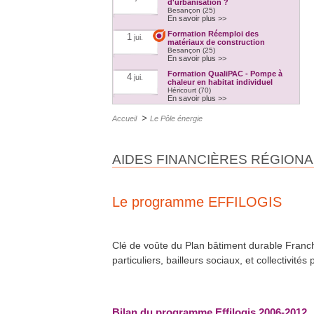
d'urbanisation ?
Besançon (25)
En savoir plus >>
Formation Réemploi des
1
jui.
matériaux de construction
Besançon (25)
En savoir plus >>
Formation QualiPAC - Pompe à
4
jui.
chaleur en habitat individuel
Héricourt (70)
En savoir plus >>
Formation QualiBOIS Module
4
jui.
>
Accueil
Le Pôle énergie
Eau
Héricourt (70)
En savoir plus >>
Formation QualiPV - Module Elec
6
AIDES FINANCIÈRES RÉGION
jui.
Audincourt (25)
En savoir plus >>
Les RDV du Bâtiment de
6
jui.
l'Artisanat spécial DÉCHETS DE
Le programme EFFILOGIS
CHANTIER
Crissey (71)
En savoir plus >>
Les RDV du Bâtiment de
12
jui.
Clé de voûte du Plan bâtiment durable Franche
l'Artisanat spécial DÉCHETS DE
CHANTIER
particuliers, bailleurs sociaux, et collectivit
Pontarlier (25)
En savoir plus >>
Formation QualiPV - Module Elec
29
août
Besançon (25)
En savoir plus >>
Bilan du programme Effilogis 2006-2012