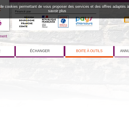
 de cookies permettant de vous proposer des services et des offres adaptés à v
savoir plus
Financé par
iment
R
ÉCHANGER
BOITE À OUTILS
ANNU