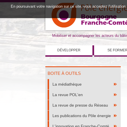
En poursuivant votre navigation sur ce site, vous acceptez l'utilisation
Mobiliser et accompagner les acteurs du bât
DÉVELOPPER
SE FORME
BOITE À OUTILS
La médiathèque
La revue POL'en
La revue de presse du Réseau
Les publications du Pôle énergie
L'innovation en Franche-Comté