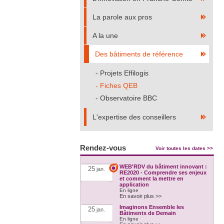
La parole aux pros
A la une
Des bâtiments de référence
Projets Effilogis
Fiches QEB
Observatoire BBC
L'expertise des conseillers
Rendez-vous
Voir toutes les dates >>
WEB'RDV du bâtiment innovant :
25
jan.
RE2020 - Comprendre ses enjeux
et comment la mettre en
application
En ligne
En savoir plus >>
Imaginons Ensemble les
25
jan.
Bâtiments de Demain
En ligne