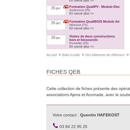
En savoir plus >>
Formation QualiPV - Module Elec
26
jan.
Audincourt (25)
En savoir plus >>
Formation QualiBOIS Module Air
26
jan.
Héricourt (70)
En savoir plus >>
Visites de deux constructions
28
jan.
bois et biosourcés
Pontarlier (25)
En savoir plus >>
RE2020 et empreinte carbone
3
fév.
>
>
>
Accueil
Boite à outils
Des bâtiments de référence
A distance
En savoir plus >>
Formation Ventilation
3
fév.
FICHES QEB
performante
Besançon (25)
En savoir plus >>
Formation QualiPV - Module Elec
8
fév.
Auxerre (89)
Cette collection de fiches présente des opé
En savoir plus >>
associations Ajena et Acomade, avec le sout
Formation FEEBAT RENOVE
9
fév.
Chalon-sur-saône (71)
En savoir plus >>
Formation isolation et étanchéité
Votre contact :
Quentin HAFEKOST
15
fév.
à lair
Dijon (21)
03 84 22 95 25
En savoir plus >>