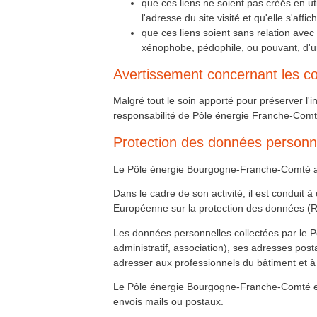
que ces liens ne soient pas créés en uti
Formation QualiPV - Module Elec
l'adresse du site visité et qu'elle s'af
29
mars
Auxerre (89)
que ces liens soient sans relation avec
En savoir plus >>
xénophobe, pédophile, ou pouvant, d'u
Formation QualiPV - Module Elec
29
mars
Auxerre (89)
En savoir plus >>
Avertissement concernant les c
Formation QualiBOIS Module
30
mars
Eau
Malgré tout le soin apporté pour préserver l'
Lons-le-Saunier (39)
En savoir plus >>
responsabilité de Pôle énergie Franche-Comté
Formation QualiPAC - Pompe à
4
avr.
chaleur en habitat individuel
Protection des données personn
Dijon (21)
En savoir plus >>
Le Pôle énergie Bourgogne-Franche-Comté a 
Formation QualiPAC - Pompe à
12
avr.
chaleur en habitat individuel
Vesoul et Héricourt (70)
Dans le cadre de son activité, il est conduit
En savoir plus >>
Européenne sur la protection des données (R
Les données personnelles collectées par le P
administratif, association), ses adresses post
adresser aux professionnels du bâtiment et à
Le Pôle énergie Bourgogne-Franche-Comté est 
envois mails ou postaux.