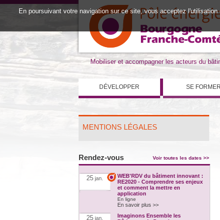
En poursuivant votre navigation sur ce site, vous acceptez l'utilisation
Mobiliser et accompagner les acteurs du bât
DÉVELOPPER
SE FORME
MENTIONS LÉGALES
Rendez-vous
Voir toutes les dates >>
WEB'RDV du bâtiment innovant :
25
jan.
RE2020 - Comprendre ses enjeux
et comment la mettre en
application
En ligne
En savoir plus >>
Imaginons Ensemble les
25
jan.