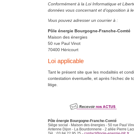
Conformément à la Loi Informatique et Liberté
données vous concernant et d’opposition à leu
Vous pouvez adresser un courrier à :
Pôle énergie Bourgogne-Franche-Comté
Maison des énergies
50 rue Paul Vinot
70400 Héricourt
Loi applicable
Tant le présent site que les modalités et condit
contestation éventuelle, et après l'échec de 
litige.
Pôle énergie Bourgogne-Franche-Comté
Siège social - Maison des énergies - 50 rue Paul Vin
Antenne Dijon - La Bourdonnerie - 2 allée Pierre Lac
Tél. : 03 84 22 95 25 -
contact@pole-energie-bfc.fr