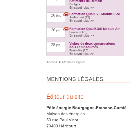
Bâtiments de Demain
En ligne
En savoir plus >>
Formation QualiPV - Module Elec
26
jan.
Audincourt (25)
En savoir plus >>
Formation QualiBOIS Module Air
26
jan.
Héricourt (70)
En savoir plus >>
Visites de deux constructions
28
jan.
bois et biosourcés
Pontarlier (25)
En savoir plus >>
RE2020 et empreinte carbone
3
fév.
>
Accueil
Mentions légales
A distance
En savoir plus >>
Formation Ventilation
3
fév.
MENTIONS LÉGALES
performante
Besançon (25)
En savoir plus >>
Formation QualiPV - Module Elec
8
fév.
Auxerre (89)
Éditeur du site
En savoir plus >>
Formation FEEBAT RENOVE
9
Pôle énergie Bourgogne-Franche-Comté
fév.
Chalon-sur-saône (71)
En savoir plus >>
Maison des énergies
50 rue Paul Vinot
Formation isolation et étanchéité
15
fév.
à lair
70400 Héricourt
Dijon (21)