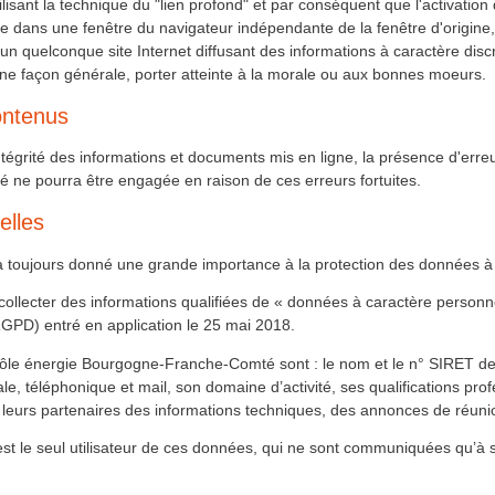
lisant la technique du "lien profond" et par conséquent que l'activation
fiche dans une fenêtre du navigateur indépendante de la fenêtre d'origine,
 un quelconque site Internet diffusant des informations à caractère disc
ne façon générale, porter atteinte à la morale ou aux bonnes moeurs.
ontenus
intégrité des informations et documents mis en ligne, la présence d'erre
 ne pourra être engagée en raison de ces erreurs fortuites.
elles
toujours donné une grande importance à la protection des données à 
 à collecter des informations qualifiées de « données à caractère person
GPD) entré en application le 25 mai 2018.
ôle énergie Bourgogne-Franche-Comté sont : le nom et le n° SIRET de l
ale, téléphonique et mail, son domaine d’activité, ses qualifications pr
 leurs partenaires des informations techniques, des annonces de réuni
le seul utilisateur de ces données, qui ne sont communiquées qu’à se