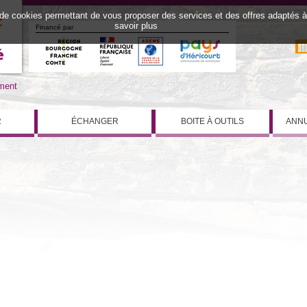
 de cookies permettant de vous proposer des services et des offres adaptés à v
savoir plus
Financé par
iment
R
ÉCHANGER
BOITE À OUTILS
ANNU