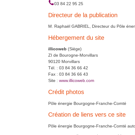
En savoir plus >>
03 84 22 95 25
Formation FEEBAT RENOVE
21
fév.
Directeur de la publication
Lons-le-Saunier (39)
En savoir plus >>
Formation QualiPAC - Pompe à
M. Raphaël GABRIEL, Directeur du Pôle én
21
fév.
chaleur en habitat individuel
Vesoul et Héricourt (70)
En savoir plus >>
Hébergement du site
Formation QualiBOIS Module
22
fév.
Eau
illicoweb
(Siège)
Chalon-sur-Saône (71)
En savoir plus >>
ZI de Bourogne-Morvillars
Formation QualiBOIS Module
2
mars
90120 Morvillars
Eau
Héricourt (70)
Tél. : 03 84 36 66 42
En savoir plus >>
Fax : 03 84 36 66 43
La réhabilitation énergétique des
3
mars
www.illicoweb.com
Site :
bâtiments
A distance
En savoir plus >>
Crédit photos
Formation QualiSOL - Chauffe-
9
mars
eau solaire individuel
Lons-le-Saunier (39)
Pôle énergie Bourgogne-Franche-Comté
En savoir plus >>
Formation QualiPV - Module Elec
10
mars
Création de liens vers ce site
Dole (39)
En savoir plus >>
Pôle énergie Bourgogne-Franche-Comté autoris
RE2020 et empreinte carbone
15
mars
A distance
En savoir plus >>