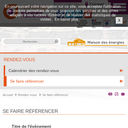
En poursuivant votre navigation sur ce site, vous acceptez l'utilisation
de cookies permettant de vous proposer des services et des offres
adaptés à vos centres d'intérêt et de réaliser des statistiques de
visites.
En savoir plus
X
RENDEZ-VOUS
Calendrier des rendez-vous
Se faire référencer
>
>
Accueil
Rendez-vous
Se faire référencer
SE FAIRE RÉFÉRENCER
Titre de l'évènement