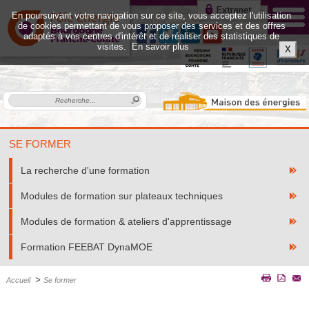
En poursuivant votre navigation sur ce site, vous acceptez l'utilisation
de cookies permettant de vous proposer des services et des offres
adaptés à vos centres d'intérêt et de réaliser des statistiques de
visites.
En savoir plus
X
SE FORMER
La recherche d'une formation
Modules de formation sur plateaux techniques
Modules de formation & ateliers d'apprentissage
Formation FEEBAT DynaMOE
>
Accueil
Se former