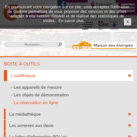
En poursuivant votre navigation sur ce site, vous acceptez l'utilisation
de cookies permettant de vous proposer des services et des offres
adaptés à vos centres d'intérêt et de réaliser des statistiques de
visites.
En savoir plus
X
BOITE À OUTILS
L'outilthèque
Les appareils de mesure
Les objets de démonstration
La réservation en ligne
La médiathèque
Les annexes aux devis
La lettre d'information POL'en