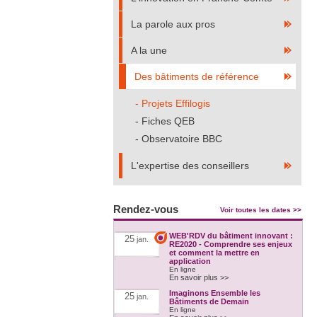
La parole aux pros
A la une
Des bâtiments de référence
Projets Effilogis
Fiches QEB
Observatoire BBC
L'expertise des conseillers
Rendez-vous
Voir toutes les dates >>
WEB'RDV du bâtiment innovant :
25
jan.
RE2020 - Comprendre ses enjeux
et comment la mettre en
application
En ligne
En savoir plus >>
Imaginons Ensemble les
25
jan.
Bâtiments de Demain
En ligne