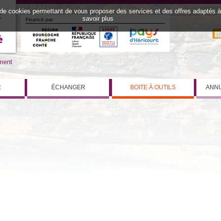
 de cookies permettant de vous proposer des services et des offres adaptés à v
savoir plus
Financé par
iment
R
ÉCHANGER
BOITE À OUTILS
ANNU