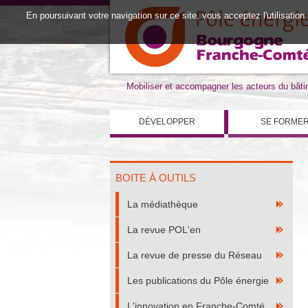
En poursuivant votre navigation sur ce site, vous acceptez l'utilisation
Mobiliser et accompagner les acteurs du bât
DÉVELOPPER
SE FORME
BOITE À OUTILS
La médiathèque
La revue POL'en
La revue de presse du Réseau
Les publications du Pôle énergie
L'innovation en Franche-Comté