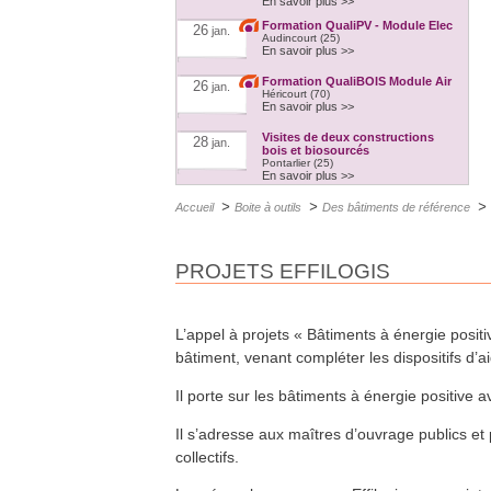
En savoir plus >>
Formation QualiPV - Module Elec
26
jan.
Audincourt (25)
En savoir plus >>
Formation QualiBOIS Module Air
26
jan.
Héricourt (70)
En savoir plus >>
Visites de deux constructions
28
jan.
bois et biosourcés
Pontarlier (25)
En savoir plus >>
RE2020 et empreinte carbone
3
fév.
>
>
>
Accueil
Boite à outils
Des bâtiments de référence
A distance
En savoir plus >>
Formation Ventilation
3
fév.
PROJETS EFFILOGIS
performante
Besançon (25)
En savoir plus >>
Formation QualiPV - Module Elec
8
fév.
Auxerre (89)
L’appel à projets « Bâtiments à énergie positi
En savoir plus >>
bâtiment, venant compléter les dispositifs d’ai
Formation FEEBAT RENOVE
9
fév.
Chalon-sur-saône (71)
Il porte sur les bâtiments à énergie positive 
En savoir plus >>
Formation isolation et étanchéité
Il s’adresse aux maîtres d’ouvrage publics et 
15
fév.
à lair
collectifs.
Dijon (21)
En savoir plus >>