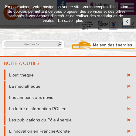
En poursuivant votre navigation sur ce site, vous acceptez l'utilisation
de cookies permettant de vous proposer des services et des offres
adaptés à vos centres d'intérêt et de réaliser des statistiques de
visites.
En savoir plus
X
BOITE À OUTILS
L'outilthèque
La médiathèque
Les annexes aux devis
La lettre d'information POL'en
Les publications du Pôle énergie
L'innovation en Franche-Comté