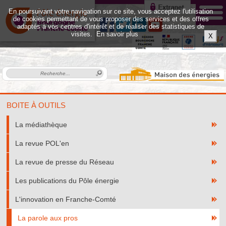
En poursuivant votre navigation sur ce site, vous acceptez l'utilisation
de cookies permettant de vous proposer des services et des offres
adaptés à vos centres d'intérêt et de réaliser des statistiques de
visites.
En savoir plus
X
BOITE À OUTILS
La médiathèque
La revue POL'en
La revue de presse du Réseau
Les publications du Pôle énergie
L'innovation en Franche-Comté
La parole aux pros