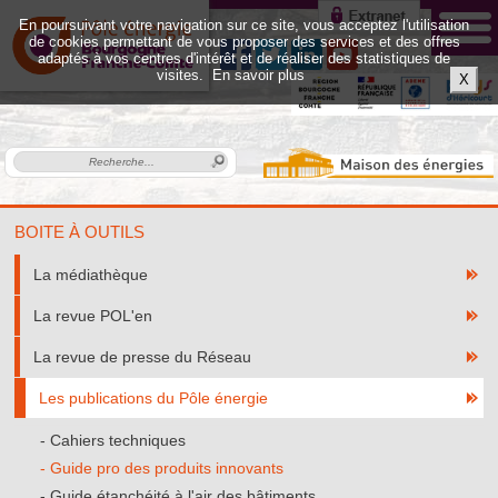
En poursuivant votre navigation sur ce site, vous acceptez l'utilisation
de cookies permettant de vous proposer des services et des offres
adaptés à vos centres d'intérêt et de réaliser des statistiques de
visites.
En savoir plus
X
BOITE À OUTILS
La médiathèque
La revue POL'en
La revue de presse du Réseau
Les publications du Pôle énergie
Cahiers techniques
Guide pro des produits innovants
Guide étanchéité à l'air des bâtiments