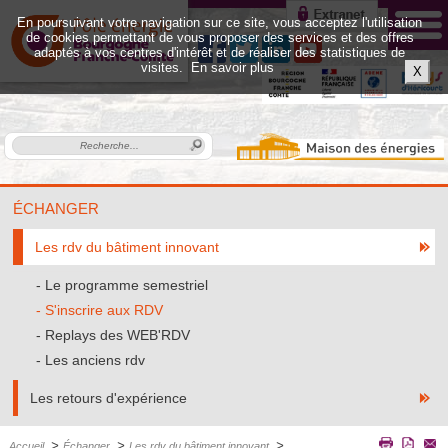
En poursuivant votre navigation sur ce site, vous acceptez l'utilisation
de cookies permettant de vous proposer des services et des offres
adaptés à vos centres d'intérêt et de réaliser des statistiques de
visites.
En savoir plus
X
ÉCHANGER
Les rdv du bâtiment innovant
Le programme semestriel
S'inscrire aux RDV
Replays des WEB'RDV
Les anciens rdv
Les retours d'expérience
>
>
>
Accueil
Échanger
Les rdv du bâtiment innovant