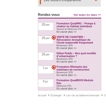
Les retours d'expérience
Rendez-vous
Voir toutes les dates >>
Formation QualiPAC - Pompe à
28
juin
chaleur en habitat individuel
Vesoul et Héricourt (70)
En savoir plus >>
VISITE DE CHANTIER :
28
juin
Rénovation énergétique de
l'école maternelle Kergomard
Besançon (25)
En savoir plus >>
Débat Public : Vers quel modèle
28
juin
d'urbanisation ?
Besançon (25)
En savoir plus >>
Formation Réemploi des
1
jui.
matériaux de construction
Besançon (25)
En savoir plus >>
Formation QualiBOIS Module
4
jui.
Eau
Héricourt (70)
En savoir plus >>
Formation QualiPAC - Pompe à
4
jui.
>
>
>
Accueil
Échanger
Les rdv du bâtiment innovant
S
chaleur en habitat individuel
Héricourt (70)
En savoir plus >>