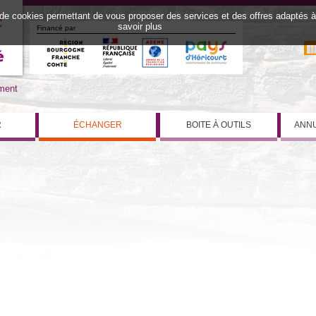
 de cookies permettant de vous proposer des services et des offres adaptés à v
savoir plus
Financé par
iment
R
ÉCHANGER
BOITE À OUTILS
ANNU