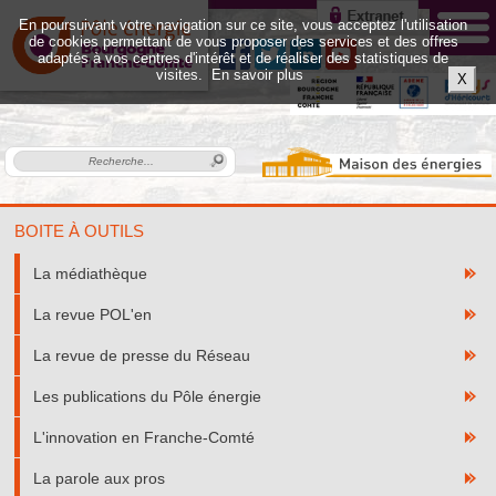
En poursuivant votre navigation sur ce site, vous acceptez l'utilisation
de cookies permettant de vous proposer des services et des offres
adaptés à vos centres d'intérêt et de réaliser des statistiques de
visites.
En savoir plus
X
BOITE À OUTILS
La médiathèque
La revue POL'en
La revue de presse du Réseau
Les publications du Pôle énergie
L'innovation en Franche-Comté
La parole aux pros