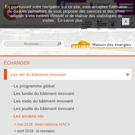
En poursuivant votre navigation sur ce site, vous acceptez l'utilisation
de cookies permettant de vous proposer des services et des offres
adaptés à vos centres d'intérêt et de réaliser des statistiques de
visites.
En savoir plus
X
ÉCHANGER
Les rdv du bâtiment innovant
Le programme global
Les lundis du bâtiment innovant
Les midis du bâtiment innovant
Les jeudis du bâtiment innovant
Les anciens rdv
mai 2018 : bilan carbone et ACV
avril 2018 : le réemploi