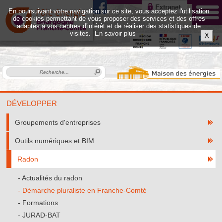
En poursuivant votre navigation sur ce site, vous acceptez l'utilisation
de cookies permettant de vous proposer des services et des offres
adaptés à vos centres d'intérêt et de réaliser des statistiques de
visites.
En savoir plus
X
DÉVELOPPER
Groupements d'entreprises
Outils numériques et BIM
Radon
Actualités du radon
Démarche pluraliste en Franche-Comté
Formations
JURAD-BAT