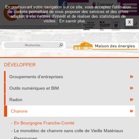
En poursuivant votre navigation sur ce site, vous acceptez l'utilisation
de cookies permettant de vous proposer des services et des offres
adaptés à vos centres d'intérêt et de réaliser des statistiques de
visites.
En savoir plus
X
DÉVELOPPER
Groupements d'entreprises
Outils numériques et BIM
Radon
Chanvre
En Bourgogne Franche-Comté
Le monobloc de chanvre sans colle de Vieille Matériaux
Ressources