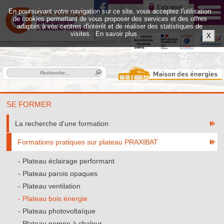
En poursuivant votre navigation sur ce site, vous acceptez l'utilisation
de cookies permettant de vous proposer des services et des offres
adaptés à vos centres d'intérêt et de réaliser des statistiques de
visites.
En savoir plus
X
SE FORMER
La recherche d'une formation
Formations pratiques sur plateau PRAXIBAT
Plateau éclairage performant
Plateau parois opaques
Plateau ventilation
Plateau bois énergie
Plateau photovoltaïque
Plateau pompe à chaleur