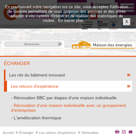
En poursuivant votre navigation sur ce site, vous acceptez l'utilisation
de cookies permettant de vous proposer des services et des offres
adaptés à vos centres d'intérêt et de réaliser des statistiques de
visites.
En savoir plus
X
ÉCHANGER
Les rdv du bâtiment innovant
Les retours d'expérience
Rénovation BBC par étapes d'une maison individuelle
Rénovation d'une maison individuelle avec un groupement
d'entreprises
L'amélioration thermique
>
>
>
Accueil
Échanger
Les retours d'expérience
Rénovation