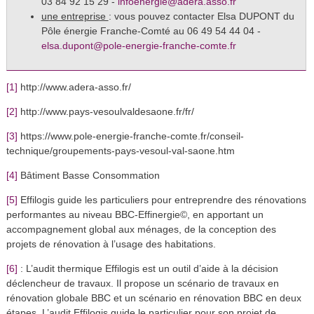
03 84 92 15 29 -
infoenergie@adera.asso.fr
une entreprise
: vous pouvez contacter Elsa DUPONT du
Pôle énergie Franche-Comté au 06 49 54 44 04 -
elsa.dupont@pole-energie-franche-comte.fr
[1]
http://www.adera-asso.fr/
[2]
http://www.pays-vesoulvaldesaone.fr/fr/
[3]
https://www.pole-energie-franche-comte.fr/conseil-
technique/groupements-pays-vesoul-val-saone.htm
[4]
Bâtiment Basse Consommation
[5]
Effilogis guide les particuliers pour entreprendre des rénovations
performantes au niveau BBC-Effinergie©, en apportant un
accompagnement global aux ménages, de la conception des
projets de rénovation à l’usage des habitations.
[6]
: L’audit thermique Effilogis est un outil d’aide à la décision
déclencheur de travaux. Il propose un scénario de travaux en
rénovation globale BBC et un scénario en rénovation BBC en deux
étapes. L’audit Effilogis guide le particulier pour son projet de