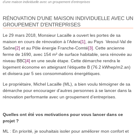
d'une maison individuelle avec un groupement d'entreprises
RÉNOVATION D'UNE MAISON INDIVIDUELLE AVEC UN
GROUPEMENT D'ENTREPRISES
Le 29 mars 2018, Monsieur Lacaille a ouvert les portes de sa
[1]
maison en cours de rénovation à l’Adera
, au Pays Vesoul-Val de
[2]
[3]
Saône
et au Pôle énergie Franche-Comté
. Cette ancienne
ferme de 1690, avec 154 m² de surface habitable, sera rénovée au
[4]
niveau BBC
en une seule étape. Cette démarche rendra le
logement économe en atteignant l’étiquette B (76.2 kWhep/m2.an)
et divisera par 5 ses consommations énergétiques.
Le propriétaire, Michel Lacaille (ML), a bien voulu témoigner de sa
démarche pour encourager d’autres personnes à se lancer dans la
rénovation performante avec un groupement d’entreprises.
Quelles ont été vos motivations pour vous lancer dans ce
projet ?
ML : En priorité, je souhaitais isoler pour améliorer mon confort et