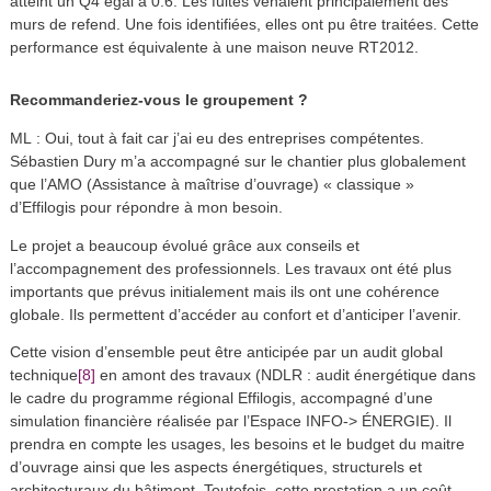
atteint un Q4 égal à 0.6. Les fuites venaient principalement des
murs de refend. Une fois identifiées, elles ont pu être traitées. Cette
performance est équivalente à une maison neuve RT2012.
Recommanderiez-vous le groupement ?
ML : Oui, tout à fait car j’ai eu des entreprises compétentes.
Sébastien Dury m’a accompagné sur le chantier plus globalement
que l’AMO (Assistance à maîtrise d’ouvrage) « classique »
d’Effilogis pour répondre à mon besoin.
Le projet a beaucoup évolué grâce aux conseils et
l’accompagnement des professionnels. Les travaux ont été plus
importants que prévus initialement mais ils ont une cohérence
globale. Ils permettent d’accéder au confort et d’anticiper l’avenir.
Cette vision d’ensemble peut être anticipée par un audit global
[8]
technique
en amont des travaux (NDLR : audit énergétique dans
le cadre du programme régional Effilogis, accompagné d’une
simulation financière réalisée par l’Espace INFO-> ÉNERGIE). Il
prendra en compte les usages, les besoins et le budget du maitre
d’ouvrage ainsi que les aspects énergétiques, structurels et
architecturaux du bâtiment. Toutefois, cette prestation a un coût