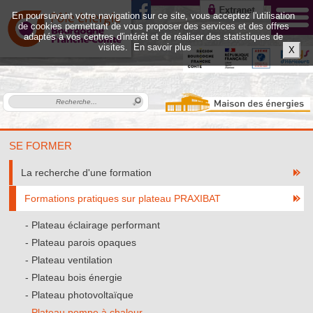
En poursuivant votre navigation sur ce site, vous acceptez l'utilisation
de cookies permettant de vous proposer des services et des offres
adaptés à vos centres d'intérêt et de réaliser des statistiques de
visites.
En savoir plus
X
SE FORMER
La recherche d'une formation
Formations pratiques sur plateau PRAXIBAT
Plateau éclairage performant
Plateau parois opaques
Plateau ventilation
Plateau bois énergie
Plateau photovoltaïque
Plateau pompe à chaleur