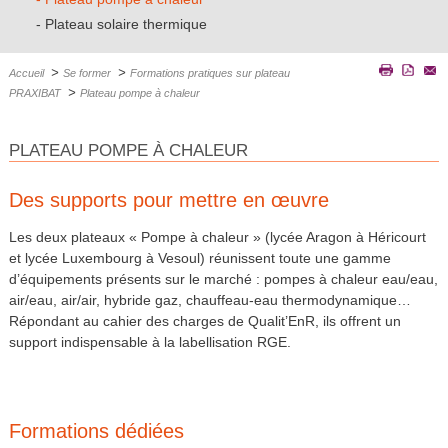
Plateau solaire thermique
>
>
Accueil
Se former
Formations pratiques sur plateau
>
PRAXIBAT
Plateau pompe à chaleur
PLATEAU POMPE À CHALEUR
Des supports pour mettre en œuvre
Les deux plateaux « Pompe à chaleur » (lycée Aragon à Héricourt
et lycée Luxembourg à Vesoul) réunissent toute une gamme
d’équipements présents sur le marché : pompes à chaleur eau/eau,
air/eau, air/air, hybride gaz, chauffeau-eau thermodynamique…
Répondant au cahier des charges de Qualit’EnR, ils offrent un
support indispensable à la labellisation RGE.
Formations dédiées