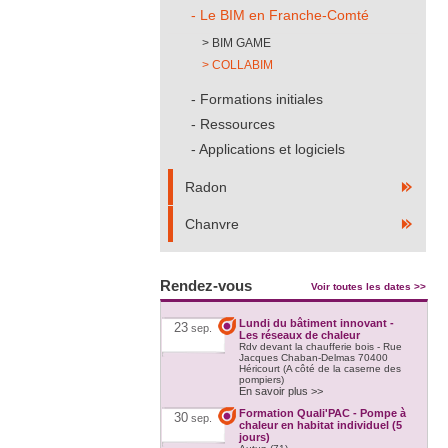
Le BIM en Franche-Comté
BIM GAME
COLLABIM
Formations initiales
Ressources
Applications et logiciels
Radon
Chanvre
Rendez-vous
Voir toutes les dates >>
Lundi du bâtiment innovant -
23
sep.
Les réseaux de chaleur
Rdv devant la chaufferie bois - Rue
Jacques Chaban-Delmas 70400
Héricourt (A côté de la caserne des
pompiers)
En savoir plus >>
Formation Quali'PAC - Pompe à
30
sep.
chaleur en habitat individuel (5
jours)