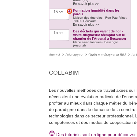
Autun (71)
En savoir plus >>
Formation humidité dans les
15
oct.
parois
Maison des énergies - Rue Paul Vinot
70400 Héricourt
En savoir plus >>
Des déchets qui valent de l'or -
15
oct.
visite-diagnostic réemploi sur le
chantier de l'Arsenal à Besançon
Place saint Jacques - Besançon
(Arsenal)
En savoir plus >>
>
>
>
Accueil
Développer
Outils numériques et BIM
Le 
Formation Quali'PAC - Pompe à
21
oct.
chaleur en habitat individuel (5
jours)
Héricourt (70) et Vesoul (70)
En savoir plus >>
COLLABIM
Formation Quali'PAC - Pompe à
18
nov.
chaleur en habitat individuel (5
jours)
Autun (71)
Les nouvelles méthodes de travail axées sur 
En savoir plus >>
nécessitent une évolution radicale de l'ensemb
Formation Quali'PAC - Pompe à
25
nov.
chaleur en habitat individuel (5
profiter au mieux dans chaque métier du béné
jours)
Autun (71)
de paradigme dans le domaine de la construct
En savoir plus >>
technologies dans ce secteur professionnel. 
Formation Quali'PAC - Pompe à
26
nov.
compétences et des modes de coopération des
chaleur en habitat individuel (5
jours)
Héricourt (70) et Vesoul (70)
En savoir plus >>
Des tutoriels sont en ligne pour découvrir 