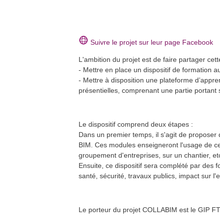
Formation Quali'PAC - Pompe à
2
déc.
chaleur en habitat individuel (5
jours)
Autun (71)
En savoir plus >>
Formation Quali'CET (Chauffe-
5
déc.
Suivre le projet sur leur page Facebook
eau thermodynamique) - 2 jours
Héricourt (70)
En savoir plus >>
L'ambition du projet est de faire partager cet
Formation Quali'PAC - Pompe à
16
- Mettre en place un dispositif de formation
déc.
chaleur en habitat individuel (5
jours)
- Mettre à disposition une plateforme d’appre
Autun (71)
présentielles, comprenant une partie portant 
En savoir plus >>
Formation Quali'PAC - Pompe à
20
jan.
chaleur en habitat individuel (5
jours)
Dijon (21)
Le dispositif comprend deux étapes :
En savoir plus >>
Dans un premier temps, il s'agit de proposer 
Formation Quali'PAC - Pompe à
24
fév.
chaleur en habitat individuel (5
BIM. Ces modules enseigneront l'usage de ces
jours)
Héricourt (70) et Vesoul (70)
groupement d'entreprises, sur un chantier, e
En savoir plus >>
Ensuite, ce dispositif sera complété par des 
santé, sécurité, travaux publics, impact sur 
Le porteur du projet COLLABIM est le GIP FT