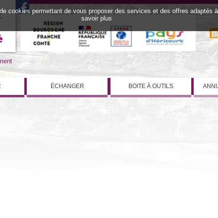
 de cookies permettant de vous proposer des services et des offres adaptés à v
savoir plus
iment
R
ÉCHANGER
BOITE À OUTILS
ANNU