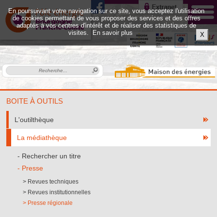
En poursuivant votre navigation sur ce site, vous acceptez l'utilisation
de cookies permettant de vous proposer des services et des offres
adaptés à vos centres d'intérêt et de réaliser des statistiques de
visites.
En savoir plus
X
BOITE À OUTILS
L'outilthèque
La médiathèque
Rechercher un titre
Presse
Revues techniques
Revues institutionnelles
Presse régionale