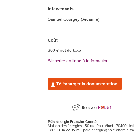
chaleur en habitat individuel (5
jours)
Héricourt (70) et Vesoul (70)
Intervenants
En savoir plus >>
Samuel Courgey (Arcanne)
Coût
300 € net de taxe
S'inscrire en ligne à la formation
Télécharger la documentation
Pôle énergie Franche-Comté
Maison des énergies - 50 rue Paul Vinot - 70400 Hér
Tél.: 03 84 22 95 25 -
pole-energie@pole-energie-fra