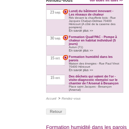
Rendez-vous
Voir toutes les dates >>
Lundi du bâtiment innovant -
23
sep.
Les réseaux de chaleur
Rdv devant la chaufferie bois - Rue
Jacques Chaban-Delmas 70400
Héricourt (A côté de la caserne des
pompiers)
En savoir plus >>
Formation Quali'PAC - Pompe à
30
sep.
chaleur en habitat individuel (5
jours)
Autun (71)
En savoir plus >>
Formation humidité dans les
15
oct.
parois
Maison des énergies - Rue Paul Vinot
70400 Héricourt
En savoir plus >>
Des déchets qui valent de l'or -
15
oct.
visite-diagnostic réemploi sur le
chantier de l'Arsenal à Besançon
Place saint Jacques - Besançon
(Arsenal)
En savoir plus >>
>
Accueil
Rendez-vous
Formation Quali'PAC - Pompe à
21
oct.
chaleur en habitat individuel (5
jours)
Héricourt (70) et Vesoul (70)
Retour
En savoir plus >>
Formation Quali'PAC - Pompe à
18
nov.
chaleur en habitat individuel (5
Formation humidité dans les parois
jours)