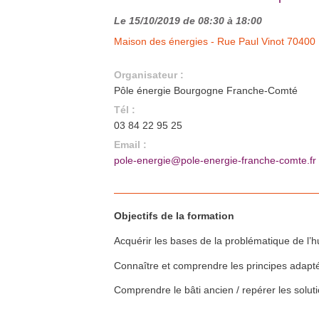
Autun (71)
En savoir plus >>
Le 15/10/2019 de 08:30 à 18:00
Formation Quali'PAC - Pompe à
25
nov.
chaleur en habitat individuel (5
Maison des énergies - Rue Paul Vinot 70400 
jours)
Autun (71)
En savoir plus >>
Organisateur :
Formation Quali'PAC - Pompe à
26
nov.
chaleur en habitat individuel (5
Pôle énergie Bourgogne Franche-Comté
jours)
Héricourt (70) et Vesoul (70)
En savoir plus >>
Tél :
Formation Quali'PAC - Pompe à
03 84 22 95 25
2
déc.
chaleur en habitat individuel (5
jours)
Email :
Autun (71)
En savoir plus >>
pole-energie@pole-energie-franche-comte.fr
Formation Quali'CET (Chauffe-
5
déc.
eau thermodynamique) - 2 jours
Héricourt (70)
En savoir plus >>
Formation Quali'PAC - Pompe à
Objectifs de la formation
16
déc.
chaleur en habitat individuel (5
jours)
Autun (71)
Acquérir les bases de la problématique de l’h
En savoir plus >>
Formation Quali'PAC - Pompe à
Connaître et comprendre les principes adaptés
20
jan.
chaleur en habitat individuel (5
jours)
Dijon (21)
Comprendre le bâti ancien / repérer les soluti
En savoir plus >>
Formation Quali'PAC - Pompe à
24
fév.