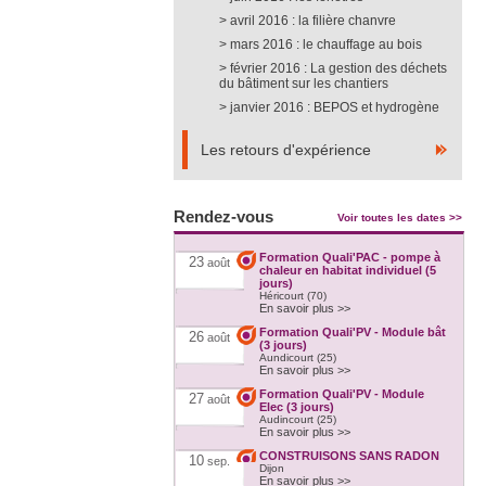
avril 2016 : la filière chanvre
mars 2016 : le chauffage au bois
février 2016 : La gestion des déchets
du bâtiment sur les chantiers
janvier 2016 : BEPOS et hydrogène
Les retours d'expérience
Rendez-vous
Voir toutes les dates >>
Formation Quali'PAC - pompe à
23
août
chaleur en habitat individuel (5
jours)
Héricourt (70)
En savoir plus >>
Formation Quali'PV - Module bât
26
août
(3 jours)
Aundicourt (25)
En savoir plus >>
Formation Quali'PV - Module
27
août
Elec (3 jours)
Audincourt (25)
En savoir plus >>
CONSTRUISONS SANS RADON
10
sep.
Dijon
En savoir plus >>