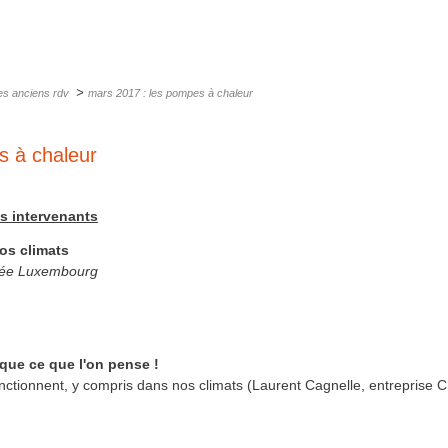
>
es anciens rdv
mars 2017 : les pompes à chaleur
s à chaleur
s intervenants
os climats
ycée Luxembourg
que ce que l'on pense !
onctionnent, y compris dans nos climats (Laurent Cagnelle, entreprise 