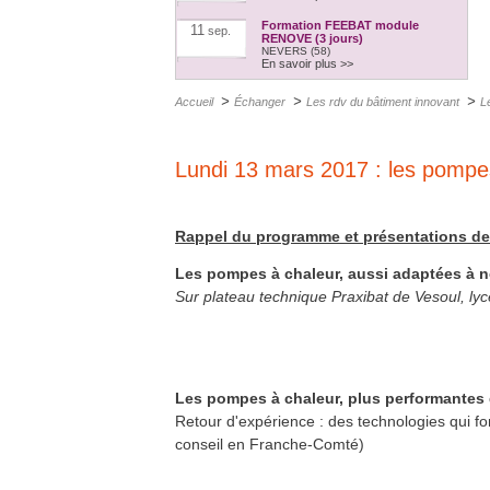
Formation FEEBAT module
11
sep.
RENOVE (3 jours)
NEVERS (58)
En savoir plus >>
Formation humidité dans les
15
oct.
>
>
>
parois
Accueil
Échanger
Les rdv du bâtiment innovant
L
Maison des énergies - Rue Paul Vinot
70400 Héricourt
En savoir plus >>
Formation Quali'PAC - pompe à
Lundi 13 mars 2017 : les pompe
21
oct.
chaleur en habitat individuel (5
jours)
Héricourt (70) et Vesoul (70)
En savoir plus >>
Rappel du programme et présentations de
Formation Quali'PAC - pompe à
24
fév.
chaleur en habitat individuel (5
jours)
Les pompes à chaleur, aussi adaptées à n
Héricourt (70) et Vesoul (70)
En savoir plus >>
Sur plateau technique Praxibat de Vesoul, l
Les pompes à chaleur, plus performantes 
Retour d'expérience : des technologies qui f
conseil en Franche-Comté)