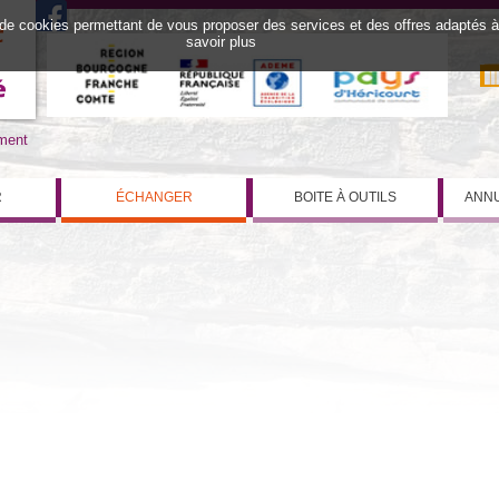
 de cookies permettant de vous proposer des services et des offres adaptés à v
savoir plus
iment
R
ÉCHANGER
BOITE À OUTILS
ANNU