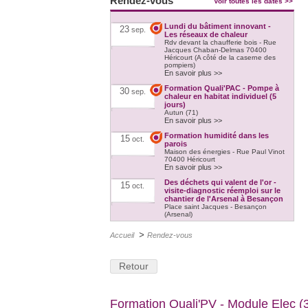
Rendez-vous
Voir toutes les dates >>
Lundi du bâtiment innovant -
23
sep.
Les réseaux de chaleur
Rdv devant la chaufferie bois - Rue
Jacques Chaban-Delmas 70400
Héricourt (A côté de la caserne des
pompiers)
En savoir plus >>
Formation Quali'PAC - Pompe à
30
sep.
chaleur en habitat individuel (5
jours)
Autun (71)
En savoir plus >>
Formation humidité dans les
15
oct.
parois
Maison des énergies - Rue Paul Vinot
70400 Héricourt
En savoir plus >>
Des déchets qui valent de l'or -
15
oct.
visite-diagnostic réemploi sur le
chantier de l'Arsenal à Besançon
Place saint Jacques - Besançon
(Arsenal)
En savoir plus >>
>
Accueil
Rendez-vous
Formation Quali'PAC - Pompe à
21
oct.
chaleur en habitat individuel (5
jours)
Héricourt (70) et Vesoul (70)
Retour
En savoir plus >>
Formation Quali'PAC - Pompe à
18
nov.
chaleur en habitat individuel (5
Formation Quali'PV - Module Elec (3
jours)