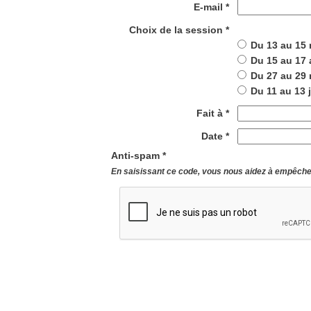
E-mail *
Choix de la session *
Du 13 au 15 
Du 15 au 17 
Du 27 au 29 
Du 11 au 13 
Fait à *
Date *
Anti-spam *
En saisissant ce code, vous nous aidez à empêcher