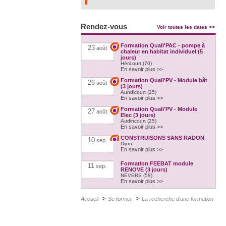
Rendez-vous
Voir toutes les dates >>
Formation Quali'PAC - pompe à
23
août
chaleur en habitat individuel (5
jours)
Héricourt (70)
En savoir plus >>
Formation Quali'PV - Module bât
26
août
(3 jours)
Aundicourt (25)
En savoir plus >>
Formation Quali'PV - Module
27
août
Elec (3 jours)
Audincourt (25)
En savoir plus >>
CONSTRUISONS SANS RADON
10
sep.
Dijon
En savoir plus >>
Formation FEEBAT module
11
sep.
RENOVE (3 jours)
NEVERS (58)
En savoir plus >>
Formation humidité dans les
15
oct.
>
>
parois
Accueil
Se former
La recherche d'une formation
Maison des énergies - Rue Paul Vinot
70400 Héricourt
En savoir plus >>