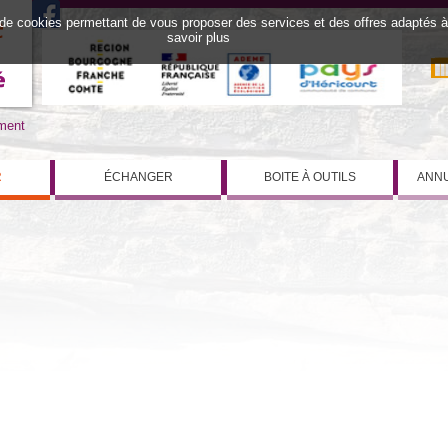
 de cookies permettant de vous proposer des services et des offres adaptés à v
savoir plus
iment
R
ÉCHANGER
BOITE À OUTILS
ANNU