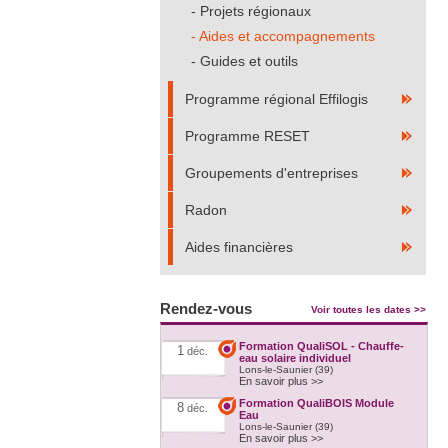
Projets régionaux
Aides et accompagnements
Guides et outils
Programme régional Effilogis
Programme RESET
Groupements d'entreprises
Radon
Aides financières
Rendez-vous
Voir toutes les dates >>
Formation QualiSOL - Chauffe-
1
déc.
eau solaire individuel
Lons-le-Saunier (39)
En savoir plus >>
Formation QualiBOIS Module
8
déc.
Eau
Lons-le-Saunier (39)
En savoir plus >>