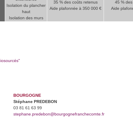
45 % des 
35 % des coûts retenus
Isolation du plancher
Aide plafo
Aide plafonnée à 350 000 €
haut
Isolation des murs
biosourcés"
BOURGOGNE
Stéphane PREDEBON
03 81 61 63 99
stephane.predebon@bourgognefranchecomte.fr