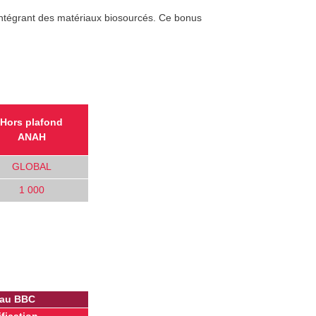
ntégrant des matériaux biosourcés. Ce bonus
Hors plafond
ANAH
GLOBAL
1 000
eau BBC