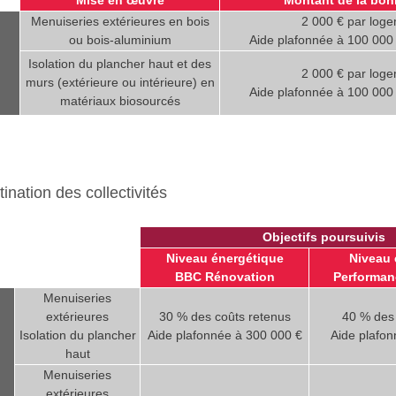
Mise en œuvre
Montant de la boni
Menuiseries extérieures en bois
2 000 € par loge
ou bois-aluminium
Aide plafonnée à 100 000 
Isolation du plancher haut et des
2 000 € par loge
murs (extérieure ou intérieure) en
Aide plafonnée à 100 000 
matériaux biosourcés
nation des collectivités
Objectifs poursuivis
Niveau énergétique
Niveau 
BBC Rénovation
Performan
Menuiseries
extérieures
30 % des coûts retenus
40 % des 
Isolation du plancher
Aide plafonnée à 300 000 €
Aide plafo
haut
Menuiseries
extérieures