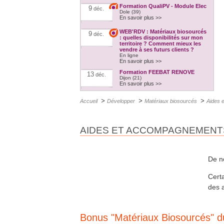
Formation QualiPV - Module Elec
9
déc.
Dole (39)
En savoir plus >>
WEB'RDV : Matériaux biosourcés
9
déc.
: quelles disponibilités sur mon
territoire ? Comment mieux les
vendre à ses futurs clients ?
En ligne
En savoir plus >>
Formation FEEBAT RENOVE
13
déc.
Dijon (21)
En savoir plus >>
Confort d'été & confort d'hiver
14
déc.
>
>
>
Accueil
Développer
Matériaux biosourcés
Aides 
A distance
En savoir plus >>
Formation QualiPAC - Pompe à
14
déc.
AIDES ET ACCOMPAGNEMENT
chaleur en habitat individuel
Vesoul et Héricourt (70)
En savoir plus >>
Formation FEEBAT RENOVE
20
déc.
Chalon-sur-saône (71)
De 
En savoir plus >>
Cert
Formation QualiPAC - Pompe à
17
jan.
chaleur en habitat individuel
des a
Dijon (21)
En savoir plus >>
Formation QualiBOIS Module
19
jan.
Eau
Bonus "Matériaux Biosourcés" d
Lons-le-Saunier (39)
En savoir plus >>