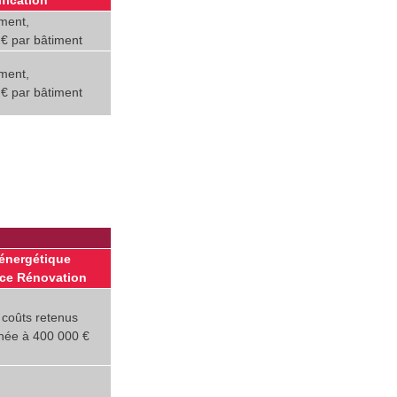
fication
ment,
€ par bâtiment
ment,
€ par bâtiment
énergétique
ce Rénovation
coûts retenus
nnée à 400 000 €