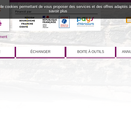
 de cookies permettant de vous proposer des services et des offres adaptés à v
savoir plus
Financé par
iment
R
ÉCHANGER
BOITE À OUTILS
ANNU