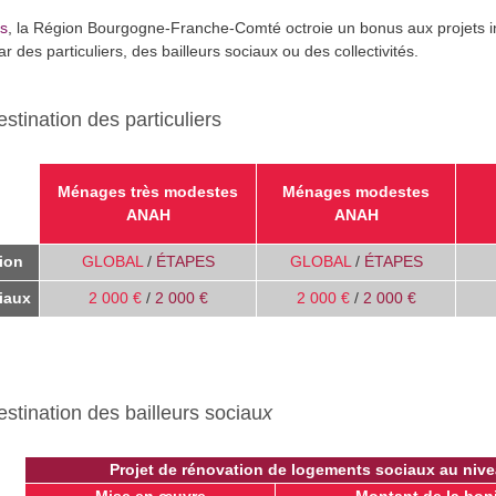
is
, la Région Bourgogne-Franche-Comté octroie un bonus aux projets i
ar des particuliers, des bailleurs sociaux ou des collectivités.
tination des particuliers
Ménages très modestes
Ménages modestes
ANAH
ANAH
ion
GLOBAL
/
ÉTAPES
GLOBAL
/
ÉTAPES
iaux
2 000 €
/
2 000 €
2 000 €
/
2 000 €
stination des bailleurs sociau
x
Projet de rénovation de logements sociaux au niv