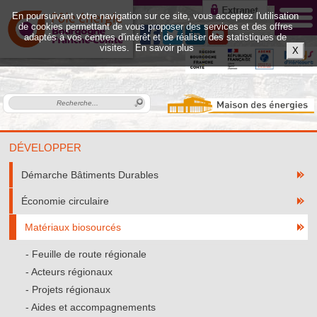
En poursuivant votre navigation sur ce site, vous acceptez l'utilisation
de cookies permettant de vous proposer des services et des offres
adaptés à vos centres d'intérêt et de réaliser des statistiques de
visites.
En savoir plus
X
DÉVELOPPER
Démarche Bâtiments Durables
Économie circulaire
Matériaux biosourcés
Feuille de route régionale
Acteurs régionaux
Projets régionaux
Aides et accompagnements