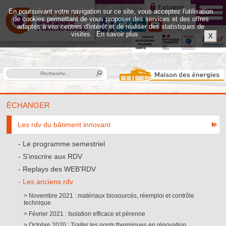
En poursuivant votre navigation sur ce site, vous acceptez l'utilisation
de cookies permettant de vous proposer des services et des offres
adaptés à vos centres d'intérêt et de réaliser des statistiques de
visites.
En savoir plus
X
ÉCHANGER
Les rdv du bâtiment innovant
Le programme semestriel
S'inscrire aux RDV
Replays des WEB'RDV
Les anciens rdv
Novembre 2021 : matériaux biosourcés, réemploi et contrôle
technique
Février 2021 : Isolation efficace et pérenne
Octobre 2020 : Traiter les ponts thermiques en rénovation