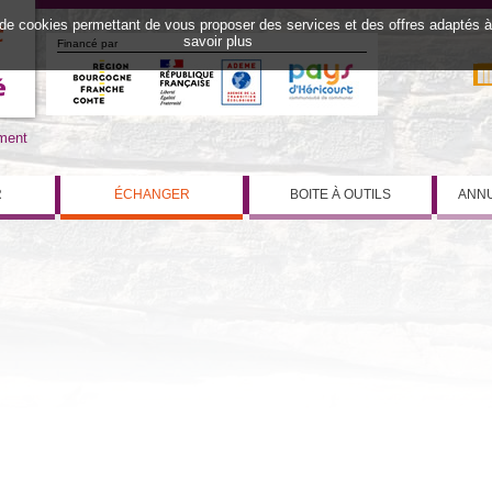
 de cookies permettant de vous proposer des services et des offres adaptés à v
savoir plus
Financé par
iment
R
ÉCHANGER
BOITE À OUTILS
ANNU