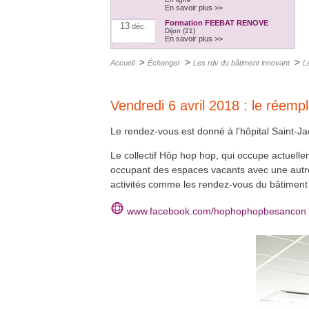
En savoir plus >>
Formation FEEBAT RENOVE
13
déc.
Dijon (21)
En savoir plus >>
Confort d'été & confort d'hiver
14
déc.
>
>
>
Accueil
Échanger
Les rdv du bâtiment innovant
L
A distance
En savoir plus >>
Formation QualiPAC - Pompe à
14
déc.
chaleur en habitat individuel
Vendredi 6 avril 2018 : le réemp
Vesoul et Héricourt (70)
En savoir plus >>
Le rendez-vous est donné à l'hôpital Saint-Ja
Formation FEEBAT RENOVE
20
déc.
Chalon-sur-saône (71)
En savoir plus >>
Le collectif Hôp hop hop, qui occupe actuellem
Formation QualiPAC - Pompe à
occupant des espaces vacants avec une autre m
17
jan.
chaleur en habitat individuel
activités comme les rendez-vous du bâtiment
Dijon (21)
En savoir plus >>
Formation QualiBOIS Module
19
www.facebook.com/hophophopbesancon
jan.
Eau
Lons-le-Saunier (39)
En savoir plus >>
Formation QualiPV - Module Elec
26
jan.
Audincourt (25)
En savoir plus >>
Formation QualiBOIS Module Air
26
jan.
Héricourt (70)
En savoir plus >>