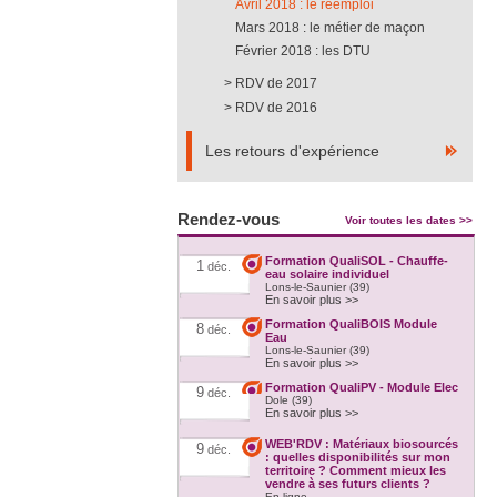
Avril 2018 : le réemploi
Mars 2018 : le métier de maçon
Février 2018 : les DTU
RDV de 2017
RDV de 2016
Les retours d'expérience
Rendez-vous
Voir toutes les dates >>
Formation QualiSOL - Chauffe-
1
déc.
eau solaire individuel
Lons-le-Saunier (39)
En savoir plus >>
Formation QualiBOIS Module
8
déc.
Eau
Lons-le-Saunier (39)
En savoir plus >>
Formation QualiPV - Module Elec
9
déc.
Dole (39)
En savoir plus >>
WEB'RDV : Matériaux biosourcés
9
déc.
: quelles disponibilités sur mon
territoire ? Comment mieux les
vendre à ses futurs clients ?
En ligne