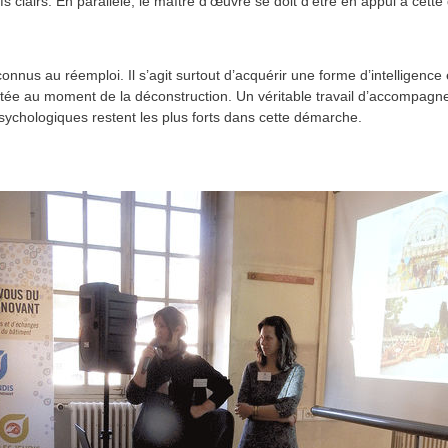
ifs clairs. En parallèle, le maître d’œuvre se doit d’être en appui à cet
nnus au réemploi. Il s’agit surtout d’acquérir une forme d’intelligence e
utée au moment de la déconstruction. Un véritable travail d’accompa
psychologiques restent les plus forts dans cette démarche.