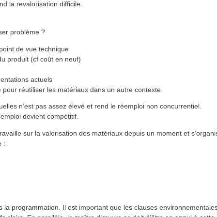
 la revalorisation difficile.
oser problème ?
point de vue technique
u produit (cf coût en neuf)
entations actuels
e pour réutiliser les matériaux dans un autre contexte
lles n’est pas assez élevé et rend le réemploi non concurrentiel.
éemploi devient compétitif.
availle sur la valorisation des matériaux depuis un moment et s’organi
 :
ès la programmation. Il est important que les clauses environnementale