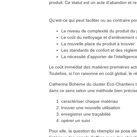
produit. Ce statut est un acte d’abandon et rend
La réhabilitation énergétique des
3
mars
bâtiments
A distance
En savoir plus >>
Formation QualiSOL - Chauffe-
Qu’est-ce qui peut faciliter ou au contraire p
9
mars
eau solaire individuel
Lons-le-Saunier (39)
Le niveau de complexité du produit du 
En savoir plus >>
Le coût du nettoyage et d’enlèvement d
Formation QualiPV - Module Elec
10
mars
Dole (39)
La nouvelle place du produit à trouver
En savoir plus >>
Les standards de confort et des réglem
Formation QualiBOIS Module
30
mars
La nécessité d’apporter de l’intelligenc
Eau
Lons-le-Saunier (39)
En savoir plus >>
Le coût immédiat des matières premières actue
Toutefois, si l’on raisonne en coût global, le r
Catherine Bohème du cluster Eco-Chantiers tr
dans ce sens selon une méthode bien précise
caractériser chaque matériau
trouver une nouvelle utilisation
enregistrer une traçabilité
opérer un suivi
Pour elle, la question du réemploi se pose d