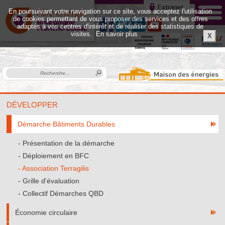
En poursuivant votre navigation sur ce site, vous acceptez l'utilisation
de cookies permettant de vous proposer des services et des offres
adaptés à vos centres d'intérêt et de réaliser des statistiques de
visites.
En savoir plus
X
DÉVELOPPER
Démarche Bâtiments Durables
Présentation de la démarche
Déploiement en BFC
Association Terragilis
Grille d'évaluation
Collectif Démarches QBD
Économie circulaire