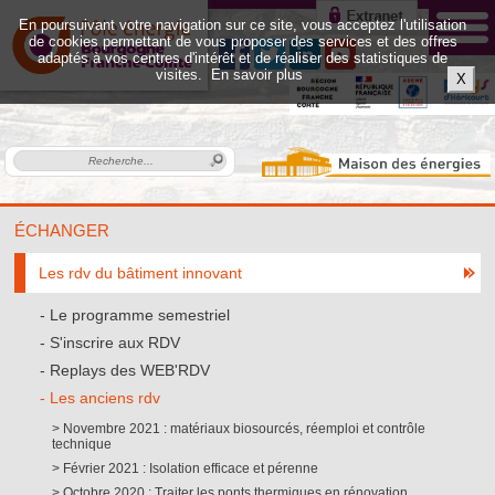
En poursuivant votre navigation sur ce site, vous acceptez l'utilisation
de cookies permettant de vous proposer des services et des offres
adaptés à vos centres d'intérêt et de réaliser des statistiques de
visites.
En savoir plus
X
ÉCHANGER
Les rdv du bâtiment innovant
Le programme semestriel
S'inscrire aux RDV
Replays des WEB'RDV
Les anciens rdv
Novembre 2021 : matériaux biosourcés, réemploi et contrôle
technique
Février 2021 : Isolation efficace et pérenne
Octobre 2020 : Traiter les ponts thermiques en rénovation