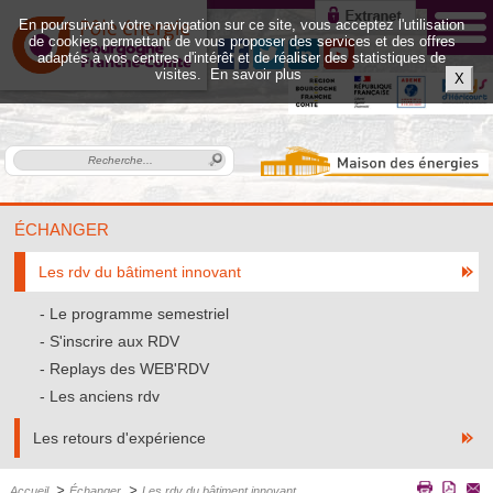
En poursuivant votre navigation sur ce site, vous acceptez l'utilisation
de cookies permettant de vous proposer des services et des offres
adaptés à vos centres d'intérêt et de réaliser des statistiques de
visites.
En savoir plus
X
ÉCHANGER
Les rdv du bâtiment innovant
Le programme semestriel
S'inscrire aux RDV
Replays des WEB'RDV
Les anciens rdv
Les retours d'expérience
>
>
Accueil
Échanger
Les rdv du bâtiment innovant